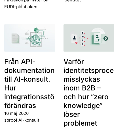
EUDI-plånboken
Från API-
Varför
dokumentation
identitetsprocesse
till AI-konsult.
misslyckas
Hur
inom B2B –
integrationsstöd
och hur “zero
förändras
knowledge”
löser
16 maj 2026
sproof AI-konsult
problemet