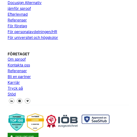
Docusign Alternativ
jämför sproof
Efterlevnad
Referenser
För företag
För personalavdelningen/HR
För universitet och högskolor
FÖRETAGET
Om sproof
Kontakta oss
Referenser
Bli en partner
Karriär
Tryck på
Stöd
Följ oss på Facebook
Följ oss på X
Följ oss på LinkedIn