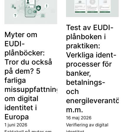
Test av EUDI-
Myter om
plånboken i
EUDI-
praktiken:
plånböcker:
Verkliga ident-
Tror du också
processer för
på dem? 5
banker,
farliga
betalnings-
missuppfattningar
och
om digital
energileverantörer
identitet i
m.m.
Europa
16 maj 2026
1 juni 2026
Verifiering av digital
Faktakoll på myter om
identitet