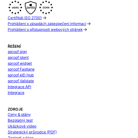
Certifikát ISO 27001
Prohlášení o zásadách zabezpečení informací
Prohlášení o přístupnosti webových stránek
ŘEŠENÍ
sproof sign
sproof ident
sproof widget
sproof Fastlane
sproof eID Hub
sproof Validate
Integrace API
Integrace
ZDROJE
Ceny & plány
Bezplatný test
Ukázkové video
Strategický průvodce (PDF)
Znalosti a blog