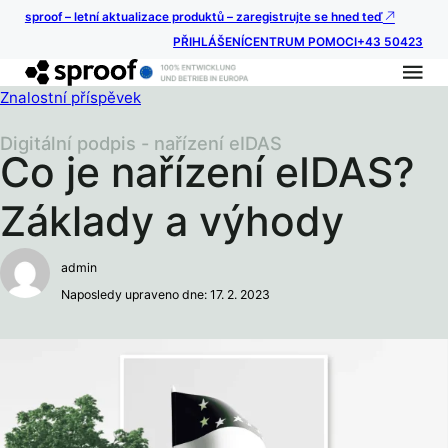
sproof – letní aktualizace produktů – zaregistrujte se hned teď
PŘIHLÁŠENÍ
CENTRUM POMOCI
+43 50423
Znalostní příspěvek
Digitální podpis - nařízení eIDAS
Co je nařízení eIDAS?
Základy a výhody
admin
Naposledy upraveno dne: 17. 2. 2023