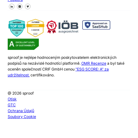
Sledujte nás na Facebooku
Sledujte nás na X
Sledujte nás na LinkedIn
sproof je nejlépe hodnoceným poskytovatelem elektronických
podpisů na nezávislé hodnotící platformě.
OMR Recenze
a byl také
oceněn společností CRIF GmbH cenou
"ESG SCORE: A" za
udržitelnost.
certifikováno.
@ 2026 sproof
Otisk
GTC
Ochrana Údajů
Soubory Cookie