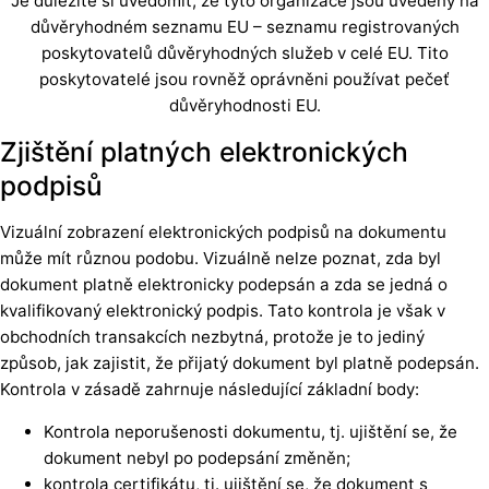
Je důležité si uvědomit, že tyto organizace jsou uvedeny na
důvěryhodném seznamu EU – seznamu registrovaných
poskytovatelů důvěryhodných služeb v celé EU. Tito
poskytovatelé jsou rovněž oprávněni používat pečeť
důvěryhodnosti EU.
Zjištění platných elektronických
podpisů
Vizuální zobrazení elektronických podpisů na dokumentu
může mít různou podobu. Vizuálně nelze poznat, zda byl
dokument platně elektronicky podepsán a zda se jedná o
kvalifikovaný elektronický podpis. Tato kontrola je však v
obchodních transakcích nezbytná, protože je to jediný
způsob, jak zajistit, že přijatý dokument byl platně podepsán.
Kontrola v zásadě zahrnuje následující základní body:
Kontrola neporušenosti dokumentu, tj. ujištění se, že
dokument nebyl po podepsání změněn;
kontrola certifikátu, tj. ujištění se, že dokument s