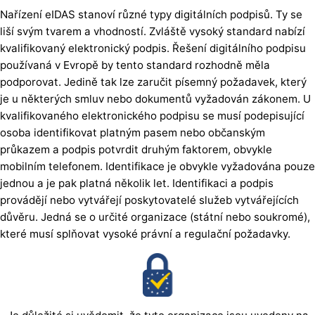
Nařízení eIDAS stanoví různé typy digitálních podpisů. Ty se
liší svým tvarem a vhodností. Zvláště vysoký standard nabízí
kvalifikovaný elektronický podpis. Řešení digitálního podpisu
používaná v Evropě by tento standard rozhodně měla
podporovat. Jedině tak lze zaručit písemný požadavek, který
je u některých smluv nebo dokumentů vyžadován zákonem. U
kvalifikovaného elektronického podpisu se musí podepisující
osoba identifikovat platným pasem nebo občanským
průkazem a podpis potvrdit druhým faktorem, obvykle
mobilním telefonem. Identifikace je obvykle vyžadována pouze
jednou a je pak platná několik let. Identifikaci a podpis
provádějí nebo vytvářejí poskytovatelé služeb vytvářejících
důvěru. Jedná se o určité organizace (státní nebo soukromé),
které musí splňovat vysoké právní a regulační požadavky.