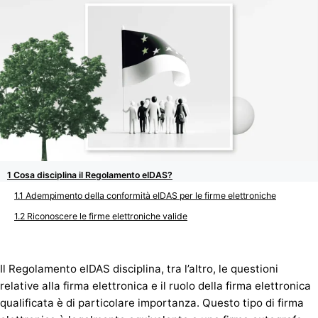
Cosa disciplina il Regolamento eIDAS?
Adempimento della conformità eIDAS per le firme elettroniche
Riconoscere le firme elettroniche valide
Il Regolamento eIDAS disciplina, tra l’altro, le questioni
relative alla firma elettronica e il ruolo della firma elettronica
qualificata è di particolare importanza. Questo tipo di firma