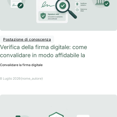
Postazione di conoscenza
Verifica della firma digitale: come
convalidare in modo affidabile la
Convalidare la firma digitale
8 Luglio 2026
{nome_autore}