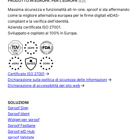
PRODOTTO IN EUROPA. PER L'EUROPA 🇪🇺
Massima sicurezza e funzionalità all-in-one. sproof si sta affermando
come la migliore alternativa europea per le firme digitali eIDAS-
compliant e la verifica dell'identità.
Azienda certificata ISO 27001.
Sviluppato e ospitato al 100% in Europa.
Certificato ISO 27001
Dichiarazione sulla politica di sicurezza delle informazioni
Dichiarazione di accessibilità del sito web
SOLUZIONI
Sproof Sign
Sproof Ident
Widget per sproof
Sproof Fastlane
Sproof eID Hub
sproof Validate