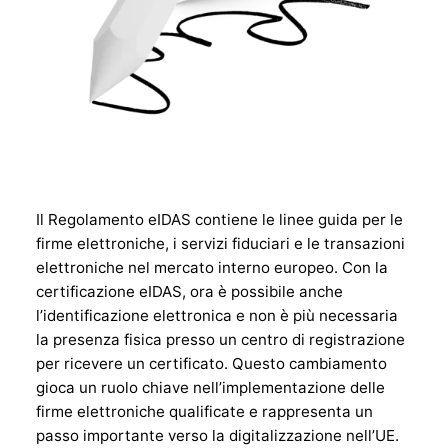
Il Regolamento eIDAS contiene le linee guida per le
firme elettroniche, i servizi fiduciari e le transazioni
elettroniche nel mercato interno europeo. Con la
certificazione eIDAS, ora è possibile anche
l’identificazione elettronica e non è più necessaria
la presenza fisica presso un centro di registrazione
per ricevere un certificato. Questo cambiamento
gioca un ruolo chiave nell’implementazione delle
firme elettroniche qualificate e rappresenta un
passo importante verso la digitalizzazione nell’UE.