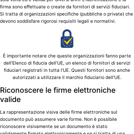
firma sono effettuate o create da fornitori di servizi fiduciari.
Si tratta di organizzazioni specifiche (pubbliche o private) che
devono soddisfare rigorosi requisiti legali e normativi.
È importante notare che queste organizzazioni fanno parte
dell’Elenco di fiducia dell’UE, un elenco di fornitori di servizi
fiduciari registrati in tutta l’UE. Questi fornitori sono anche
autorizzati a utilizzare il marchio fiduciario dell’UE.
Riconoscere le firme elettroniche
valide
La rappresentazione visiva delle firme elettroniche sul
documento può assumere varie forme. Non è possibile
riconoscere visivamente se un documento è stato
validamente firmato elettronicamente e se si tratta di una