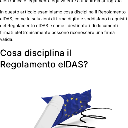
elettronica è legalmente equivalente a una firma autografa.
In questo articolo esaminiamo cosa disciplina il Regolamento
eIDAS, come le soluzioni di firma digitale soddisfano i requisiti
del Regolamento eIDAS e come i destinatari di documenti
firmati elettronicamente possono riconoscere una firma
valida.
Cosa disciplina il
Regolamento eIDAS?