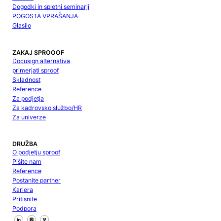
Dogodki in spletni seminarji
POGOSTA VPRAŠANJA
Glasilo
ZAKAJ SPROOOF
Docusign alternativa
primerjati sproof
Skladnost
Reference
Za podjetja
Za kadrovsko službo/HR
Za univerze
DRUŽBA
O podjetju sproof
Pišite nam
Reference
Postanite partner
Kariera
Pritisnite
Podpora
Sledite nam na Facebooku
Sledite nam na X
Sledite nam na LinkedInu