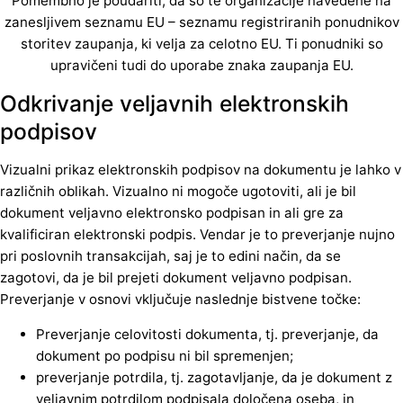
Pomembno je poudariti, da so te organizacije navedene na
zanesljivem seznamu EU – seznamu registriranih ponudnikov
storitev zaupanja, ki velja za celotno EU. Ti ponudniki so
upravičeni tudi do uporabe znaka zaupanja EU.
Odkrivanje veljavnih elektronskih
podpisov
Vizualni prikaz elektronskih podpisov na dokumentu je lahko v
različnih oblikah. Vizualno ni mogoče ugotoviti, ali je bil
dokument veljavno elektronsko podpisan in ali gre za
kvalificiran elektronski podpis. Vendar je to preverjanje nujno
pri poslovnih transakcijah, saj je to edini način, da se
zagotovi, da je bil prejeti dokument veljavno podpisan.
Preverjanje v osnovi vključuje naslednje bistvene točke:
Preverjanje celovitosti dokumenta, tj. preverjanje, da
dokument po podpisu ni bil spremenjen;
preverjanje potrdila, tj. zagotavljanje, da je dokument z
veljavnim potrdilom podpisala določena oseba, in