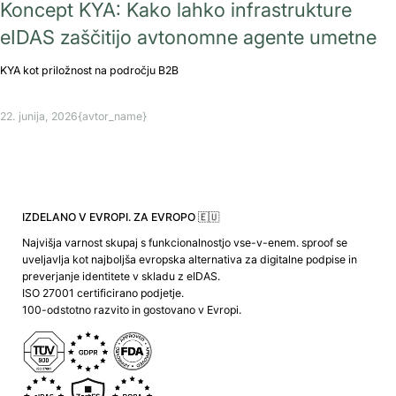
Koncept KYA: Kako lahko infrastrukture
eIDAS zaščitijo avtonomne agente umetne
KYA kot priložnost na področju B2B
22. junija, 2026
{avtor_name}
IZDELANO V EVROPI. ZA EVROPO 🇪🇺
Najvišja varnost skupaj s funkcionalnostjo vse-v-enem. sproof se
uveljavlja kot najboljša evropska alternativa za digitalne podpise in
preverjanje identitete v skladu z eIDAS.
ISO 27001 certificirano podjetje.
100-odstotno razvito in gostovano v Evropi.