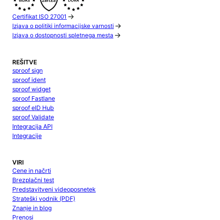
Certifikat ISO 27001
Izjava o politiki informacijske varnosti
Izjava o dostopnosti spletnega mesta
REŠITVE
sproof sign
sproof ident
sproof widget
sproof Fastlane
sproof eID Hub
sproof Validate
Integracija API
Integracije
VIRI
Cene in načrti
Brezplačni test
Predstavitveni videoposnetek
Strateški vodnik (PDF)
Znanje in blog
Prenosi