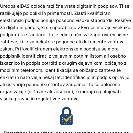
Uredba eIDAS določa različne vrste digitalnih podpisov. Ti se
razlikujejo po obliki in primernosti. Zlasti kvalificirani
elektronski podpis ponuja posebno visoke standarde. Rešitve
za digitalni podpis, ki se uporabljajo v Evropi, morajo vsekakor
podpirati ta standard. To je edini način za zagotovitev pisne
zahteve, ki jo za nekatere pogodbe ali dokumente zahteva
zakon. Pri kvalificiranem elektronskem podpisu se mora
podpisnik identificirati z veljavnim potnim listom ali osebno
izkaznico in podpis potrditi z drugim dejavnikom, običajno z
mobilnim telefonom. Identifikacija se običajno zahteva le
enkrat in nato velja nekaj let. Identifikacijo in podpis opravijo
ali ustvarijo ponudniki storitev zaupanja. To so določene
organizacije (državne ali zasebne), ki morajo izpolnjevati
visoke pravne in regulativne zahteve.