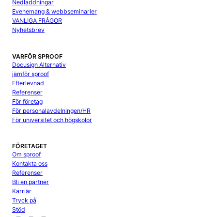
Nedladdningar
Evenemang & webbseminarier
VANLIGA FRÅGOR
Nyhetsbrev
VARFÖR SPROOF
Docusign Alternativ
jämför sproof
Efterlevnad
Referenser
För företag
För personalavdelningen/HR
För universitet och högskolor
FÖRETAGET
Om sproof
Kontakta oss
Referenser
Bli en partner
Karriär
Tryck på
Stöd