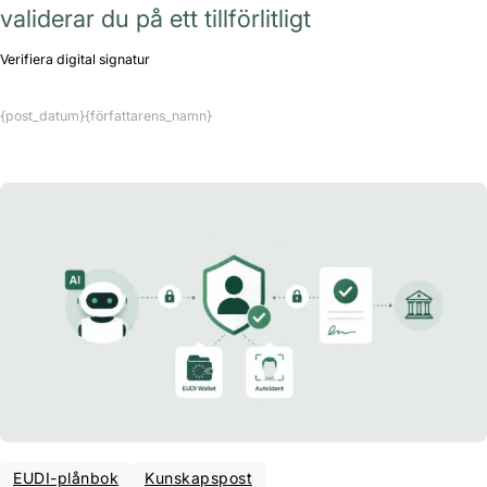
validerar du på ett tillförlitligt
Verifiera digital signatur
{post_datum}
{författarens_namn}
EUDI-plånbok
Kunskapspost