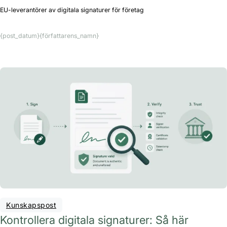
EU-leverantörer av digitala signaturer för företag
{post_datum}
{författarens_namn}
Kunskapspost
Kontrollera digitala signaturer: Så här