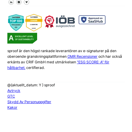
Följ oss på Facebook
Följ oss på X
Följ oss på LinkedIn
sproof är den högst rankade leverantören av e-signaturer på den
oberoende granskningsplattformen
OMR Recensioner
och har också
erkänts av CRIF GmbH med utmärkelsen
"ESG SCORE: A" för
hållbarhet.
certifierad.
@{aktuellt_datum: Y } sproof
Avtryck
GTC
Skydd Av Personuppgifter
Kakor