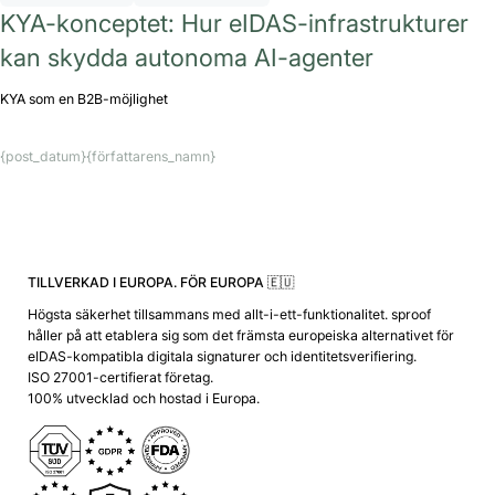
KYA-konceptet: Hur eIDAS-infrastrukturer
kan skydda autonoma AI-agenter
KYA som en B2B-möjlighet
{post_datum}
{författarens_namn}
TILLVERKAD I EUROPA. FÖR EUROPA 🇪🇺
Högsta säkerhet tillsammans med allt-i-ett-funktionalitet. sproof
håller på att etablera sig som det främsta europeiska alternativet för
eIDAS-kompatibla digitala signaturer och identitetsverifiering.
ISO 27001-certifierat företag.
100% utvecklad och hostad i Europa.